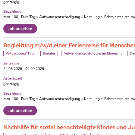
ganztägig
Bezahlung
max. 100,- Euro/Tag = Aufwandsentschädigung + Kost, Logis, Fahrtkosten etc. we
Job ansehen
Begleitung m/w/d einer Ferienreise für Mensch
Wildschönau/ Tirol
Soziales
Aufwandsentschädigung im Ehrenamt
Deu
Zeitraum
24.08.2026 - 02.09.2026
Arbeitszeit
ganztägig
Bezahlung
max. 100,- Euro/Tag = Aufwandsentschädigung + Kost, Logis, Fahrtkosten etc. we
Job ansehen
Nachhilfe für sozial benachteiligte Kinder und J