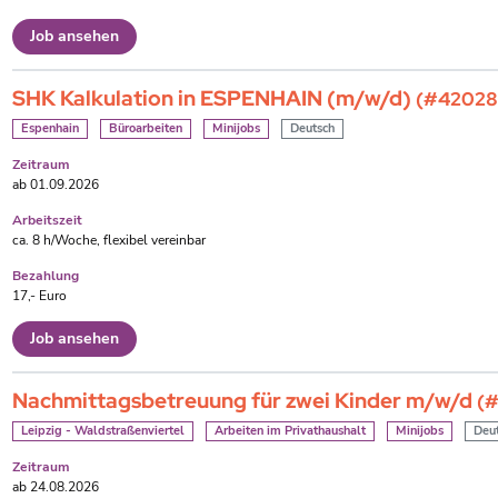
Job ansehen
SHK Kalkulation in ESPENHAIN (m/w/d)
(#42028
Espenhain
Büroarbeiten
Minijobs
Deutsch
Zeitraum
ab 01.09.2026
Arbeitszeit
ca. 8 h/Woche, flexibel vereinbar
Bezahlung
17,- Euro
Job ansehen
Nachmittagsbetreuung für zwei Kinder m/w/d
(
Leipzig - Waldstraßenviertel
Arbeiten im Privathaushalt
Minijobs
Deu
Zeitraum
ab 24.08.2026