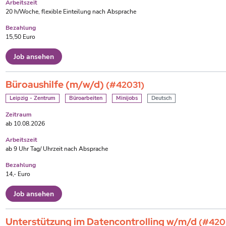
Arbeitszeit
20 h/Woche, flexible Einteilung nach Absprache
Bezahlung
15,50 Euro
Job ansehen
Büroaushilfe (m/w/d)
(#42031)
Leipzig - Zentrum
Büroarbeiten
Minijobs
Deutsch
Zeitraum
ab 10.08.2026
Arbeitszeit
ab 9 Uhr Tag/ Uhrzeit nach Absprache
Bezahlung
14,- Euro
Job ansehen
Unterstützung im Datencontrolling w/m/d
(#420